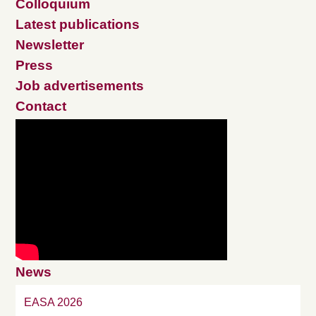
Colloquium
Latest publications
Newsletter
Press
Job advertisements
Contact
News
EASA 2026