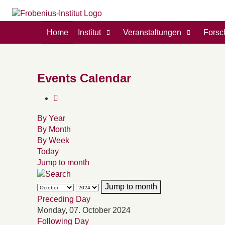
Home
Institut
Veranstaltungen
Forsc
Events Calendar
By Year
By Month
By Week
Today
Jump to month
Jump to month
Preceding Day
Monday, 07. October 2024
Following Day