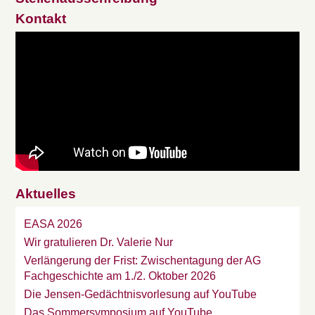
Kontakt
Aktuelles
EASA 2026
Wir gratulieren Dr. Valerie Nur
Verlängerung der Frist: Zwischentagung der AG
Fachgeschichte am 1./2. Oktober 2026
Die Jensen-Gedächtnisvorlesung auf YouTube
Das Sommersymposium auf YouTube