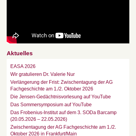
Aktuelles
EASA 2026
Wir gratulieren Dr. Valerie Nur
Verlängerung der Frist: Zwischentagung der AG
Fachgeschichte am 1./2. Oktober 2026
Die Jensen-Gedächtnisvorlesung auf YouTube
Das Sommersymposium auf YouTube
Das Frobenius-Institut auf dem 3. SODa Barcamp
(20.05.2026 – 22.05.2026)
Zwischentagung der AG Fachgeschichte am 1./2.
Oktober 2026 in Frankfurt/Main