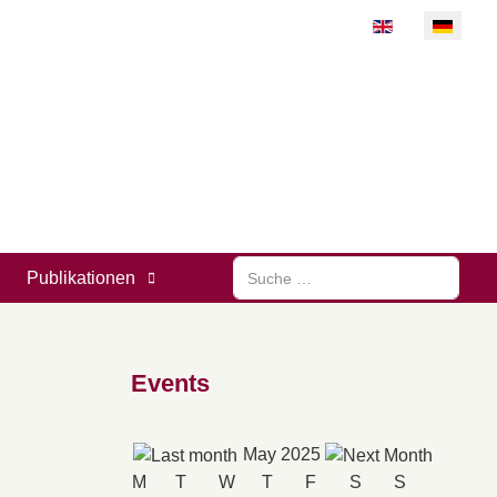
Sprache auswähl
Suchen
Publikationen
Events
May 2025
M
T
W
T
F
S
S