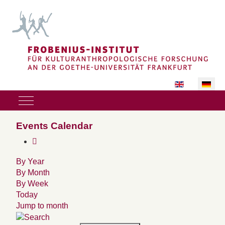
Sprache auswäh
Mobile Menu Toggle
Events Calendar
By Year
By Month
By Week
Today
Jump to month