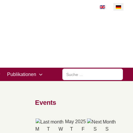
Sprache auswähl
Suchen
Publikationen
Events
May 2025
M
T
W
T
F
S
S