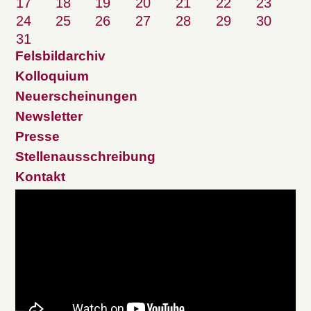
17
18
19
20
21
22
23
24
25
26
27
28
29
30
31
Felsbildarchiv
Kolloquium
Neuerscheinungen
Newsletter
Presse
Stellenausschreibung
Kontakt