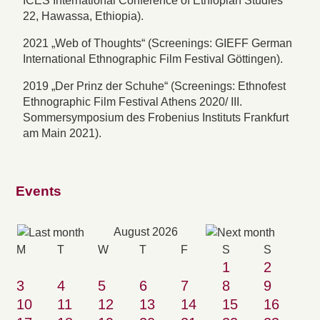
ICES International Conference of Ethiopian Studies
22, Hawassa, Ethiopia).
2021 „Web of Thoughts“ (Screenings: GIEFF German
International Ethnographic Film Festival Göttingen).
2019 „Der Prinz der Schuhe“ (Screenings: Ethnofest
Ethnographic Film Festival Athens 2020/ III.
Sommersymposium des Frobenius Instituts Frankfurt
am Main 2021).
Events
August 2026
M
T
W
T
F
S
S
1
2
3
4
5
6
7
8
9
10
11
12
13
14
15
16