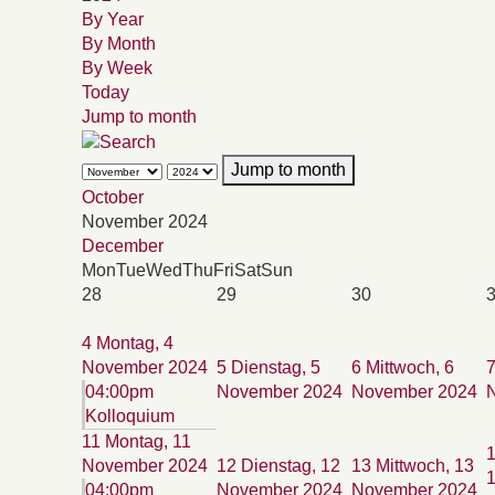
By Year
By Month
By Week
Today
Jump to month
Jump to month
October
November 2024
December
Mon
Tue
Wed
Thu
Fri
Sat
Sun
28
29
30
4
Montag, 4
November 2024
5
Dienstag, 5
6
Mittwoch, 6
04:00pm
November 2024
November 2024
Kolloquium
11
Montag, 11
November 2024
12
Dienstag, 12
13
Mittwoch, 13
04:00pm
November 2024
November 2024