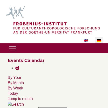
Sprache auswäh
Mobile Menu Toggle
Events Calendar
By Year
By Month
By Week
Today
Jump to month