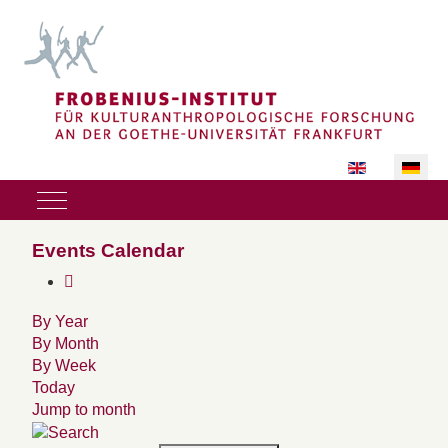
Sprache auswäh
Mobile Menu Toggle
Events Calendar
By Year
By Month
By Week
Today
Jump to month