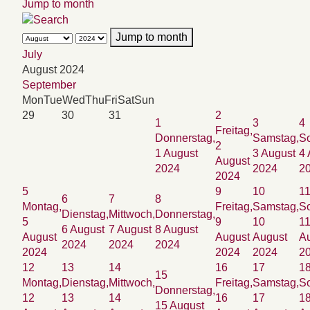
Jump to month
Jump to month
July
August 2024
September
Mon
Tue
Wed
Thu
Fri
Sat
Sun
29
30
31
2
1
3
4
Freitag,
Donnerstag,
Samstag,
So
2
1 August
3 August
4 
August
2024
2024
2
2024
5
9
10
1
6
7
8
Montag,
Freitag,
Samstag,
So
Dienstag,
Mittwoch,
Donnerstag,
5
9
10
1
6 August
7 August
8 August
August
August
August
A
2024
2024
2024
2024
2024
2024
2
12
13
14
16
17
1
15
Montag,
Dienstag,
Mittwoch,
Freitag,
Samstag,
So
Donnerstag,
12
13
14
16
17
1
15 August