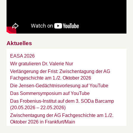
Aktuelles
EASA 2026
Wir gratulieren Dr. Valerie Nur
Verlängerung der Frist: Zwischentagung der AG
Fachgeschichte am 1./2. Oktober 2026
Die Jensen-Gedächtnisvorlesung auf YouTube
Das Sommersymposium auf YouTube
Das Frobenius-Institut auf dem 3. SODa Barcamp
(20.05.2026 – 22.05.2026)
Zwischentagung der AG Fachgeschichte am 1./2.
Oktober 2026 in Frankfurt/Main