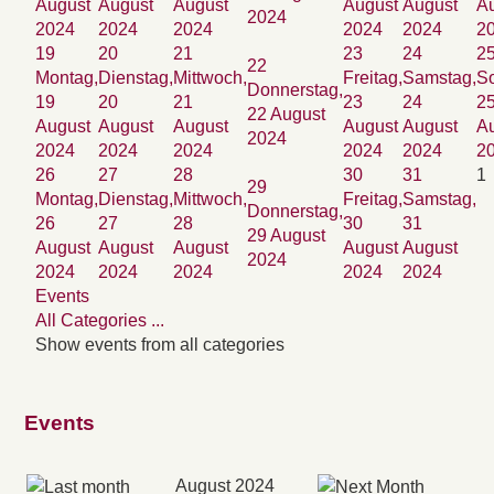
August
August
August
August
August
A
2024
2024
2024
2024
2024
2024
2
19
20
21
23
24
2
22
Montag,
Dienstag,
Mittwoch,
Freitag,
Samstag,
So
Donnerstag,
19
20
21
23
24
2
22 August
August
August
August
August
August
A
2024
2024
2024
2024
2024
2024
2
26
27
28
30
31
1
29
Montag,
Dienstag,
Mittwoch,
Freitag,
Samstag,
Donnerstag,
26
27
28
30
31
29 August
August
August
August
August
August
2024
2024
2024
2024
2024
2024
Events
All Categories ...
Show events from all categories
Events
August 2024