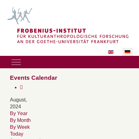
Sprache auswäh
Mobile Menu Toggle
Events Calendar
August,
2024
By Year
By Month
By Week
Today