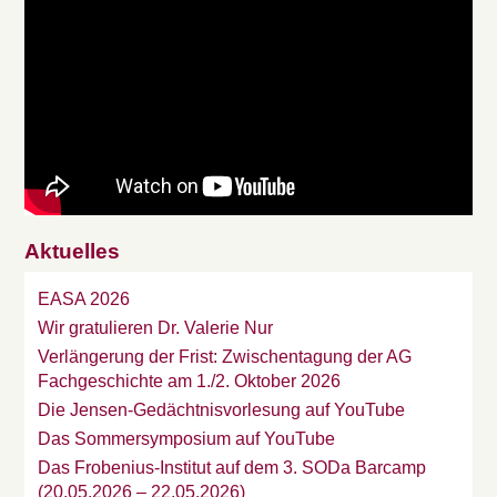
Aktuelles
EASA 2026
Wir gratulieren Dr. Valerie Nur
Verlängerung der Frist: Zwischentagung der AG
Fachgeschichte am 1./2. Oktober 2026
Die Jensen-Gedächtnisvorlesung auf YouTube
Das Sommersymposium auf YouTube
Das Frobenius-Institut auf dem 3. SODa Barcamp
(20.05.2026 – 22.05.2026)