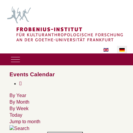
Sprache auswäh
Mobile Menu Toggle
Events Calendar
By Year
By Month
By Week
Today
Jump to month