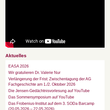
Aktuelles
EASA 2026
Wir gratulieren Dr. Valerie Nur
Verlängerung der Frist: Zwischentagung der AG
Fachgeschichte am 1./2. Oktober 2026
Die Jensen-Gedächtnisvorlesung auf YouTube
Das Sommersymposium auf YouTube
Das Frobenius-Institut auf dem 3. SODa Barcamp
(20.05.2026 – 22.05.2026)