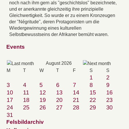
noch nach ihm gern als "geschichtslos" bezeichnete,
und er anerkannte gleichzeitig ihre prinzipielle
Gleichwertigkeit. So wurde er zu einem Kronzeugen
der "Négritude", deren Protagonisten um die
Wiedergewinnung eines kulturellen
Selbstbewusstseins der Afrikaner bemüht waren.
Events
August 2026
M
T
W
T
F
S
S
1
2
3
4
5
6
7
8
9
10
11
12
13
14
15
16
17
18
19
20
21
22
23
24
25
26
27
28
29
30
31
Felsbildarchiv