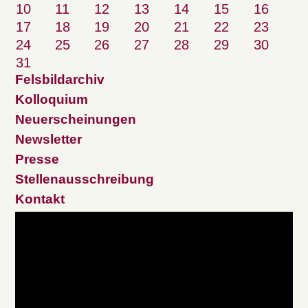
10
11
12
13
14
15
16
17
18
19
20
21
22
23
24
25
26
27
28
29
30
31
Felsbildarchiv
Kolloquium
Neuerscheinungen
Newsletter
Presse
Stellenausschreibung
Kontakt