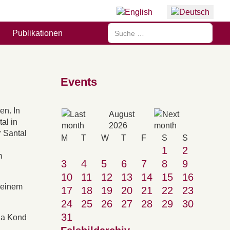
Sprache auswählen
Suchen
Publikationen
Events
en. In
August
al in
2026
r Santal
M
T
W
T
F
S
S
1
2
m
3
4
5
6
7
8
9
10
11
12
13
14
15
16
 einem
17
18
19
20
21
22
23
24
25
26
27
28
29
30
31
ria Kond