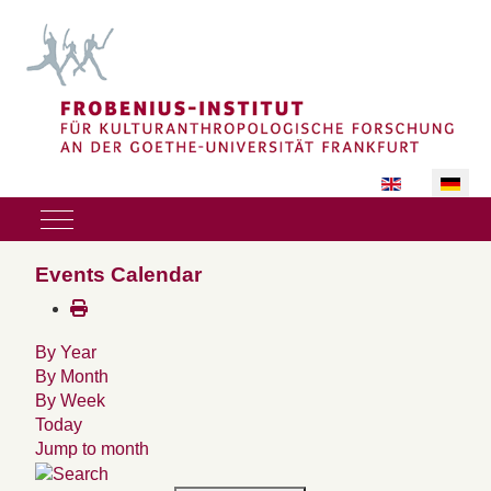
Sprache auswäh
Mobile Menu Toggle
Events Calendar
By Year
By Month
By Week
Today
Jump to month