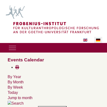
Sprache auswäh
Mobile Menu Toggle
Events Calendar
By Year
By Month
By Week
Today
Jump to month