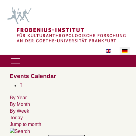
Sprache auswäh
Mobile Menu Toggle
Events Calendar
By Year
By Month
By Week
Today
Jump to month