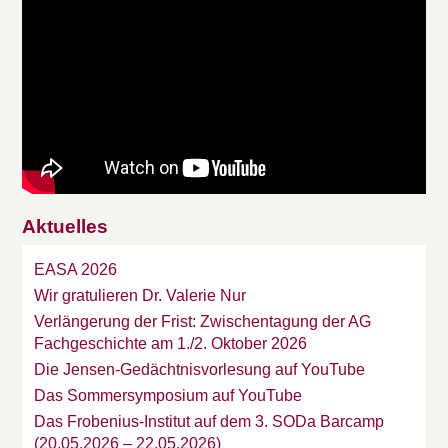
Aktuelles
EASA 2026
Wir gratulieren Dr. Valerie Nur
Verlängerung der Frist: Zwischentagung der AG
Fachgeschichte am 1./2. Oktober 2026
Die Jensen-Gedächtnisvorlesung auf YouTube
Das Sommersymposium auf YouTube
Das Frobenius-Institut auf dem 3. SODa Barcamp
(20.05.2026 – 22.05.2026)