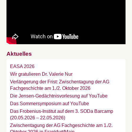
Aktuelles
EASA 2026
Wir gratulieren Dr. Valerie Nur
Verlängerung der Frist: Zwischentagung der AG
Fachgeschichte am 1./2. Oktober 2026
Die Jensen-Gedächtnisvorlesung auf YouTube
Das Sommersymposium auf YouTube
Das Frobenius-Institut auf dem 3. SODa Barcamp
(20.05.2026 – 22.05.2026)
Zwischentagung der AG Fachgeschichte am 1./2.
Oktober 2026 in Frankfurt/Main