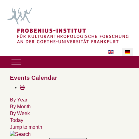
Sprache auswäh
Mobile Menu Toggle
Events Calendar
By Year
By Month
By Week
Today
Jump to month