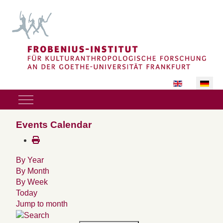
Sprache auswäh
Mobile Menu Toggle
Events Calendar
By Year
By Month
By Week
Today
Jump to month