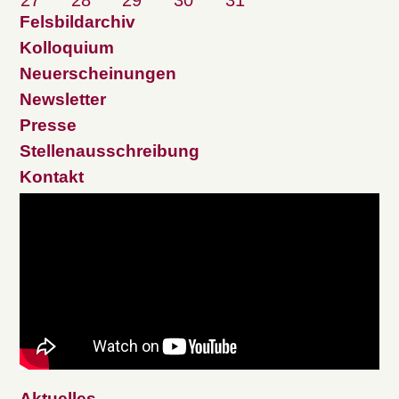
27
28
29
30
31
Felsbildarchiv
Kolloquium
Neuerscheinungen
Newsletter
Presse
Stellenausschreibung
Kontakt
Aktuelles