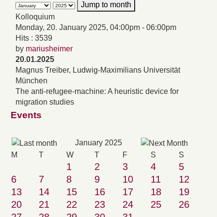
Jump to month
Kolloquium
Monday, 20. January 2025, 04:00pm - 06:00pm
Hits
: 3539
by
mariusheimer
20.01.2025
Magnus Treiber, Ludwig-Maximilians Universität
München
The anti-refugee-machine: A heuristic device for
migration studies
Events
January 2025
M
T
W
T
F
S
S
1
2
3
4
5
6
7
8
9
10
11
12
13
14
15
16
17
18
19
20
21
22
23
24
25
26