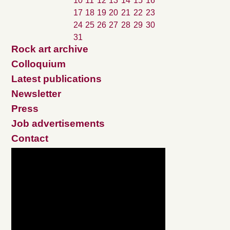
10
11
12
13
14
15
16
17
18
19
20
21
22
23
24
25
26
27
28
29
30
31
Rock art archive
Colloquium
Latest publications
Newsletter
Press
Job advertisements
Contact