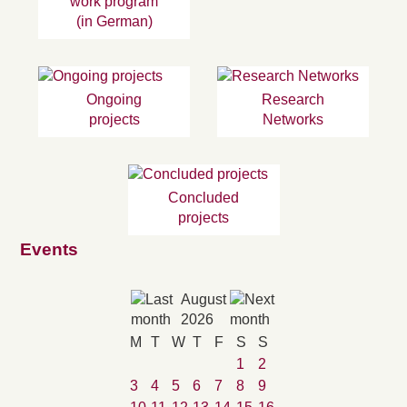
work program
(in German)
Ongoing
Research
projects
Networks
Concluded
projects
Events
August
2026
M
T
W
T
F
S
S
1
2
3
4
5
6
7
8
9