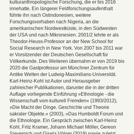
kulturanthropologische Forschung, die er bis 2016
innehatte. Ein längerer Feldforschungsaufenthalt
führte ihn nach Ostindonesien, weitere
Forschungsvorhaben nach Nigeria, an die
amerikanischen Nordwestküste, in den Südwesten
der USA und nach Mikronesien. 2001/2 lehrte er als
Theodor-Heuss-Professor an der New School for
Social Research in New York. Von 2007 bis 2011 war
er Vorsitzender der Deutschen Gesellschaft für
Völkerkunde. Des Weiteren übernahm er von 2019 bis
2020 die Gastprofessur am Münchner Zentrum für
Antike Welten der Ludwig-Maximilians-Universität.
Karl-Heinz-Kohl ist Autor und Herausgeber
zahlreicher Publikationen, darunter die in der dritten
Auflage vorliegende Einführung »Ethnologie - die
Wissenschaft vom kulturell Fremden« (1993/2012),
»Die Macht der Dinge. Geschichte und Theorie
sakraler Objekte.« (2003), »Das Humboldt Forum und
die Ethnologie. Ein Gespräch zwischen Karl-Heinz
Kohl, Fritz Kramer, Johann Michael Möller, Gereon
Sievernich und Gisela Völger (2019) sowie zuletzt