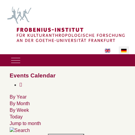
Sprache auswäh
Mobile Menu Toggle
Events Calendar
By Year
By Month
By Week
Today
Jump to month