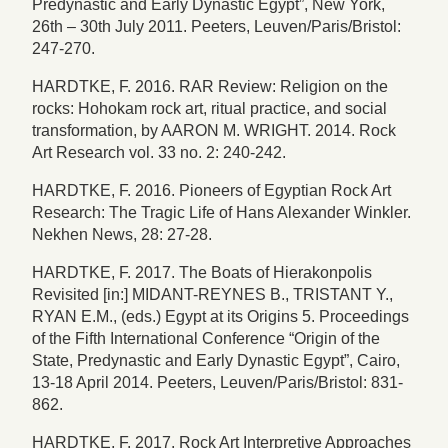
Predynastic and Early Dynastic Egypt”, New York,
26th – 30th July 2011. Peeters, Leuven/Paris/Bristol:
247-270.
HARDTKE, F. 2016. RAR Review: Religion on the
rocks: Hohokam rock art, ritual practice, and social
transformation, by AARON M. WRIGHT. 2014. Rock
Art Research vol. 33 no. 2: 240-242.
HARDTKE, F. 2016. Pioneers of Egyptian Rock Art
Research: The Tragic Life of Hans Alexander Winkler.
Nekhen News, 28: 27-28.
HARDTKE, F. 2017. The Boats of Hierakonpolis
Revisited [in:] MIDANT-REYNES B., TRISTANT Y.,
RYAN E.M., (eds.) Egypt at its Origins 5. Proceedings
of the Fifth International Conference “Origin of the
State, Predynastic and Early Dynastic Egypt”, Cairo,
13-18 April 2014. Peeters, Leuven/Paris/Bristol: 831-
862.
HARDTKE, F. 2017. Rock Art Interpretive Approaches