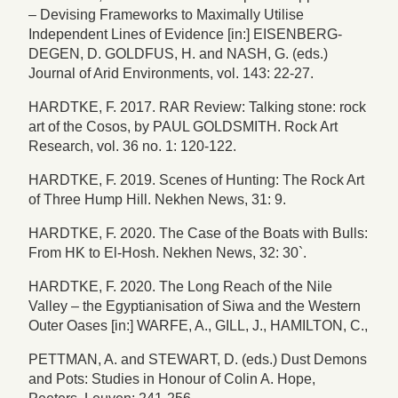
– Devising Frameworks to Maximally Utilise
Independent Lines of Evidence [in:] EISENBERG-
DEGEN, D. GOLDFUS, H. and NASH, G. (eds.)
Journal of Arid Environments, vol. 143: 22-27.
HARDTKE, F. 2017. RAR Review: Talking stone: rock
art of the Cosos, by PAUL GOLDSMITH. Rock Art
Research, vol. 36 no. 1: 120-122.
HARDTKE, F. 2019. Scenes of Hunting: The Rock Art
of Three Hump Hill. Nekhen News, 31: 9.
HARDTKE, F. 2020. The Case of the Boats with Bulls:
From HK to El-Hosh. Nekhen News, 32: 30`.
HARDTKE, F. 2020. The Long Reach of the Nile
Valley – the Egyptianisation of Siwa and the Western
Outer Oases [in:] WARFE, A., GILL, J., HAMILTON, C.,
PETTMAN, A. and STEWART, D. (eds.) Dust Demons
and Pots: Studies in Honour of Colin A. Hope,