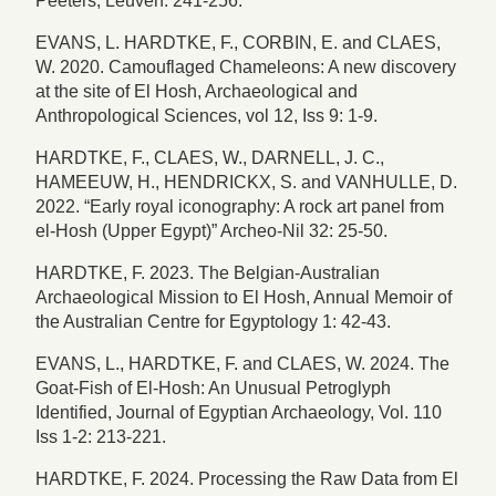
Peeters, Leuven: 241-256.
EVANS, L. HARDTKE, F., CORBIN, E. and CLAES,
W. 2020. Camouflaged Chameleons: A new discovery
at the site of El Hosh, Archaeological and
Anthropological Sciences, vol 12, Iss 9: 1-9.
HARDTKE, F., CLAES, W., DARNELL, J. C.,
HAMEEUW, H., HENDRICKX, S. and VANHULLE, D.
2022. “Early royal iconography: A rock art panel from
el-Hosh (Upper Egypt)” Archeo-Nil 32: 25-50.
HARDTKE, F. 2023. The Belgian-Australian
Archaeological Mission to El Hosh, Annual Memoir of
the Australian Centre for Egyptology 1: 42-43.
EVANS, L., HARDTKE, F. and CLAES, W. 2024. The
Goat-Fish of El-Hosh: An Unusual Petroglyph
Identified, Journal of Egyptian Archaeology, Vol. 110
Iss 1-2: 213-221.
HARDTKE, F. 2024. Processing the Raw Data from El