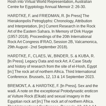
Hosh into Virtual World Representation, Australian
Centre for Egyptology Annual Memoir 2: 26-30.
HARDTKE, F. and FRIEDMAN, R. [In Press] The
Hierakonpolis Petroglyphs: Chronology, Attribution
and Interpretation, [in:] Current Research in the Rock
Art of the Eastern Sahara. In Memory of Dirk Huyge
(1957-2018). Proceedings of the 20th International
Rock Art Congress IFRAO, Session 2B, Valcamonica,
29th August - 2nd September 2018).
HARDTKE, F., CLAES, W., BINDER, S. & KUBA, R.
[In Press]. Legacy Data and rock Art. A Case Study
and history of research from the site of el-Hosh, Egypt
[in:] The rock art of northern Africa. Third International
Conference. Brussels, 12, 13 & 14 September 2023.
BREMONT, A. & HARDTKE, F. [In Press]. Sex and the
wadi. A note on the exceptional Protodynastic eroticon
at Vulture Rock (Elkab) and sexual imagery in the
Egyptian rock art [in:] The rock art of northern Africa.